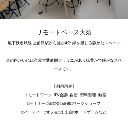
リモートベース大須
地下鉄名城線 上前津駅から徒歩4分 緑を感じる静かなスペース
道の向かいには久屋大通庭園フラリエがあり緑豊かで静かなスペ
ースです。
【利用用途】
□リモートワーク□TV会議□自習□資料整理□勉強
□セミナー□講習会□研修□ワークショップ
□パーティー□オフ会□まま会□ボードゲームなど