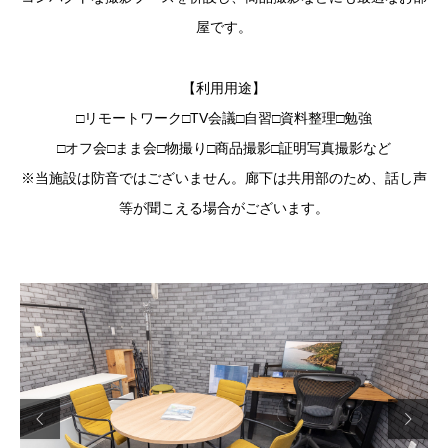
屋です。
【利用用途】
□リモートワーク□TV会議□自習□資料整理□勉強
□オフ会□まま会□物撮り□商品撮影□証明写真撮影など
※当施設は防音ではございません。廊下は共用部のため、話し声
等が聞こえる場合がございます。

