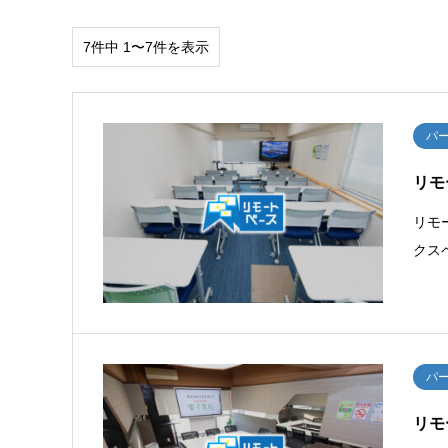
7件中 1〜7件を表示
パ
リモ
リモ
クス
パ
リモ