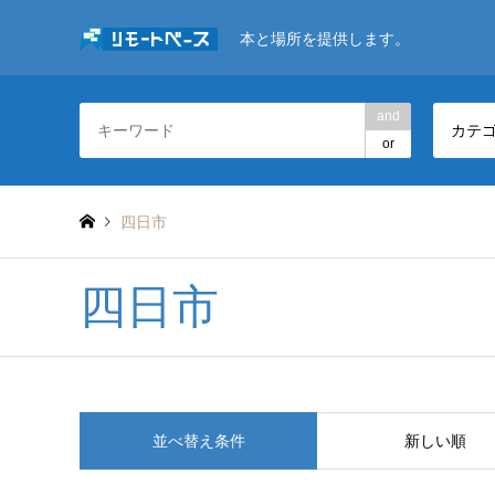
本と場所を提供します。
and
カテ
or
四日市
四日市
並べ替え条件
新しい順