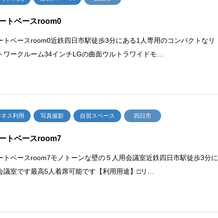
ートベースroom0
ートベースroom0近鉄四日市駅徒歩3分にある1人専用のコンパクトなリ
トワークルーム34インチLGの曲面ウルトラワイドモ…
ジネス利用
写真撮影
自習スペース
四日市
ートベースroom7
ートベースroom7モノトーンな壁の５人用会議室近鉄四日市駅徒歩3分
会議室です最高5人着席可能です【利用用途】□リ…