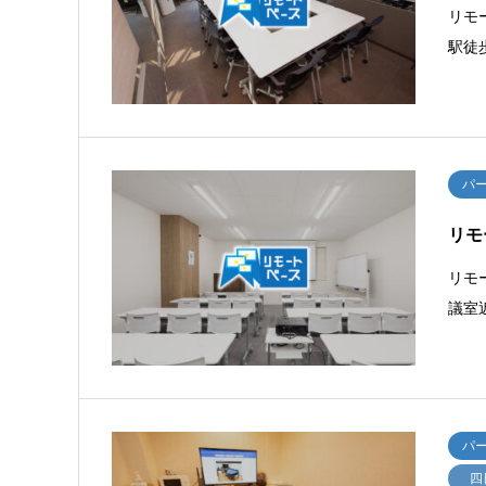
リモ
駅徒
パ
リモ
リモ
議室
パ
四